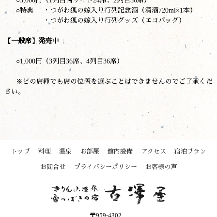
○3,000円（1列目両サイド24席、2列目36席）
○特典 ・つがわ狐の嫁入り行列記念酒（清酒720ml×1本）
・つがわ狐の嫁入り行列グッズ（エコバッグ）
【一般席】
発売中
○1,000円（3列目36席、4列目36席）
※どの席種でも席の位置を選ぶことはできませんのでご了承くだ
さい。
トップ
料理
温泉
お部屋
館内設備
アクセス
宿泊プラン
お問合せ
プライバシーポリシー
お客様の声
〒959-4302