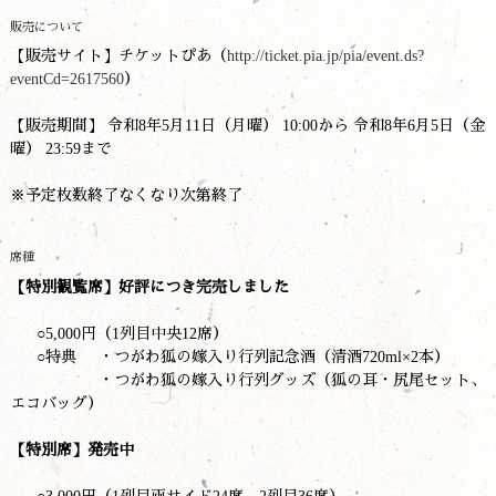
販売について
【販売サイト】チケットぴあ（
http://ticket.pia.jp/pia/event.ds?
eventCd=2617560
）
【販売期間】 令和8年5月11日（月曜） 10:00から 令和8年6月5日（金
曜） 23:59まで
※予定枚数終了なくなり次第終了
席種
【特別観覧席】
好評につき完売しました
○
5,000円（1列目中央12席）
○特典 ・つがわ狐の嫁入り行列記念酒（清酒720ml×2本）
・つがわ狐の嫁入り行列グッズ（狐の耳・尻尾セット、
エコバッグ）
【特別席】
発売中